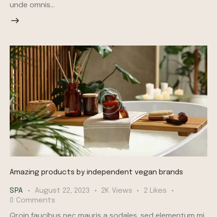
unde omnis…
Amazing products by independent vegan brands
SPA
August 22, 2023
2K
Views
2
Likes
0
Comments
Qroin faucibus nec mauris a sodales, sed elementum mi